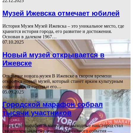
22.12.2025
Музей Ижевска отмечает юбилей
История Музея Музей Ижевска – это уникальное место, где
хранится история города, его развитие и достижения.
Основан в далеком 1967…
07.10.2025
Новый музей открывается в
Ижевске
Открытие нового музея В Ижевске в скором времени
откроется новый музей, который станет ярким культурным
событием для города и его…
05.09.2025
Городской марафон собрал
тысячи участников
Городской марафон В минувшие выходные наш город стал
свидетелем захватывающего спортивного события —