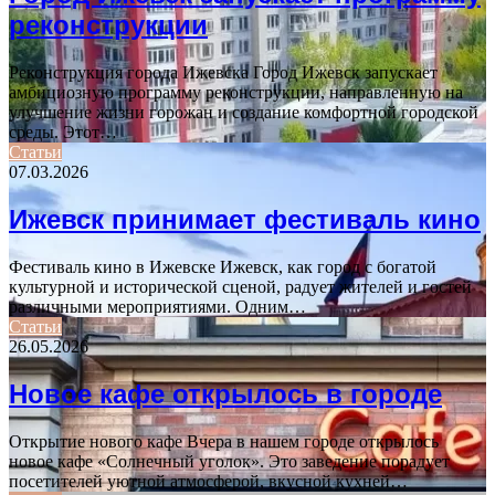
реконструкции
Реконструкция города Ижевска Город Ижевск запускает
амбициозную программу реконструкции, направленную на
улучшение жизни горожан и создание комфортной городской
среды. Этот…
Статьи
07.03.2026
Ижевск принимает фестиваль кино
Фестиваль кино в Ижевске Ижевск, как город с богатой
культурной и исторической сценой, радует жителей и гостей
различными мероприятиями. Одним…
Статьи
26.05.2026
Новое кафе открылось в городе
Открытие нового кафе Вчера в нашем городе открылось
новое кафе «Солнечный уголок». Это заведение порадует
посетителей уютной атмосферой, вкусной кухней…