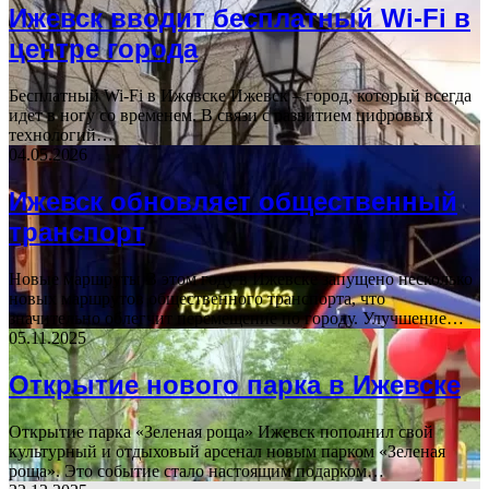
Ижевск вводит бесплатный Wi-Fi в
центре города
Бесплатный Wi-Fi в Ижевске Ижевск – город, который всегда
идет в ногу со временем. В связи с развитием цифровых
технологий…
04.05.2026
Ижевск обновляет общественный
транспорт
Новые маршруты В этом году в Ижевске запущено несколько
новых маршрутов общественного транспорта, что
значительно облегчит перемещение по городу. Улучшение…
05.11.2025
Открытие нового парка в Ижевске
Открытие парка «Зеленая роща» Ижевск пополнил свой
культурный и отдыховый арсенал новым парком «Зеленая
роща». Это событие стало настоящим подарком…