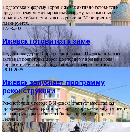
Подготовка к форуму Город Ижевск активно готовится к
предстоящему международному форуму, который станет
значимым событием для всего региона. Мероприятие
планируется…
17.08.2025
Ижевск готовится к зиме
Подготовка дорог В преддверии зимы в Ижевске началась
активная подготовка дорог к холодному времени года.
Городские службы проводят комплекс мероприятий…
28.11.2025
Ижевск запускает программу
реконструкции
Реконструкция города В Ижевске стартует масштабная
программа реконструкции, которая направлена на улучшение
инфраструктуры и общего облика города. Этот проект
вызван…
31.01.2026