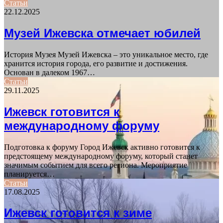
Статьи
22.12.2025
Музей Ижевска отмечает юбилей
История Музея Музей Ижевска – это уникальное место, где
хранится история города, его развитие и достижения.
Основан в далеком 1967…
Статьи
29.11.2025
Ижевск готовится к
международному форуму
Подготовка к форуму Город Ижевск активно готовится к
предстоящему международному форуму, который станет
значимым событием для всего региона. Мероприятие
планируется…
Статьи
17.08.2025
Ижевск готовится к зиме