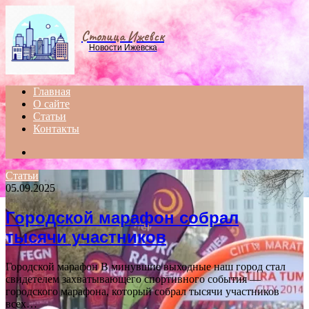
Menu
Столица Ижевск
Новости Ижевска
Главная
О сайте
Статьи
Контакты
Search
for
Статьи
05.09.2025
Городской марафон собрал
тысячи участников
Городской марафон В минувшие выходные наш город стал
свидетелем захватывающего спортивного события —
городского марафона, который собрал тысячи участников
всех…