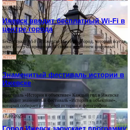
Статьи
31.01.2026
Ижевск вводит бесплатный Wi-Fi в
центре города
Бесплатный Wi-Fi в Ижевске Ижевск – город, который всегда
идет в ногу со временем. В связи с развитием цифровых
технологий…
Статьи
05.12.2025
Знаменитый фестиваль истории в
Ижевске
Фестиваль «История в объективе» Каждый год в Ижевске
проходит знаменитый фестиваль «История в объективе»,
который собирает ценителей истории и фотографии…
Статьи
17.10.2025
Город Ижевск запускает программу